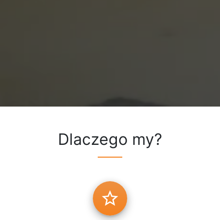
Dlaczego my?
star_border