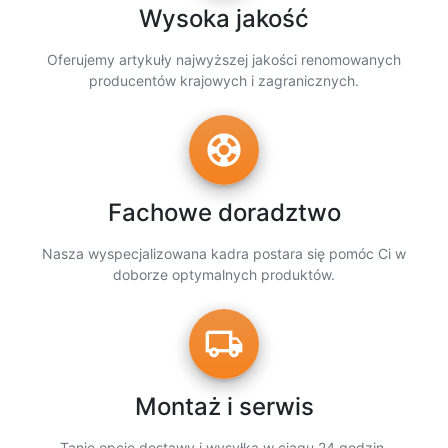
Wysoka jakość
Oferujemy artykuły najwyższej jakości renomowanych
producentów krajowych i zagranicznych.
support
Fachowe doradztwo
Nasza wyspecjalizowana kadra postara się pomóc Ci w
doborze optymalnych produktów.
local_shipping
Montaż i serwis
Tanie opcje dostawy i wysyłka w ciągu 24 godzin.