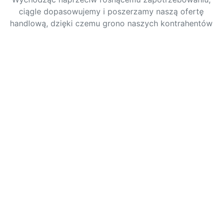
ciągle dopasowujemy i poszerzamy naszą ofertę
handlową, dzięki czemu grono naszych kontrahentów
jest coraz liczniejsze.
Kompleksowo zaopatrzymy Twoją budowę we
wszystkie materiały i narzędzia.
Indywidualne podejście do klienta pozwala nam
świadczyć usługi na najwyższym poziomie.
Liczni i usatysfakcjonowani klienci są tego najlepszym
dowodem, a ich zadowolenie jest naszym
największym sukcesem.